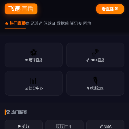
飞速
·直播
看直播 🎯
🔥 热门直播
⚽ 足球
🏀 篮球
📊 数据
📰 资讯
🔄 回放
⚽
🏀
⚽ 足球直播
🏀 NBA直播
🏆 篮球专区
📊
🎙️
🏀 篮球盛宴 · NBA/CBA
📊 比分中心
🎙️ 球迷社区
NBA季后赛、CBA联赛，精彩赛事一网打尽
立即看直播
下载APP
🏆 热门联赛
立即看直播
下载APP
立即看直播
下载APP
🏴󠁧󠁢󠁥󠁮󠁧󠁿
英超
🇪🇸
西甲
🏀
NBA