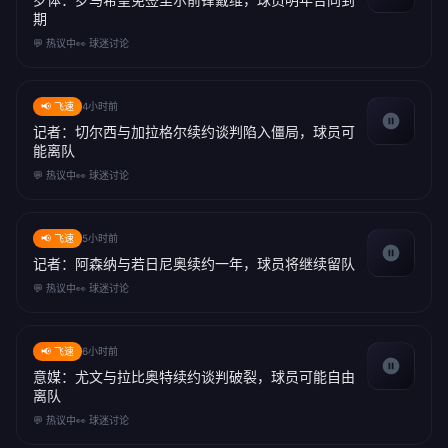
期
💬 热议中
👀 球迷讨论
📢 飞速
4小时前
记者：切尔西与加拉格尔续约谈判陷入僵局，球员可
能离队
💬 热议中
👀 球迷讨论
📢 飞速
5小时前
记者：阿森纳与若日尼奥续约一年，球员将继续留队
💬 热议中
👀 球迷讨论
📢 飞速
6小时前
意媒：尤文与拉比奥特续约谈判破裂，球员可能自由
离队
💬 热议中
👀 球迷讨论