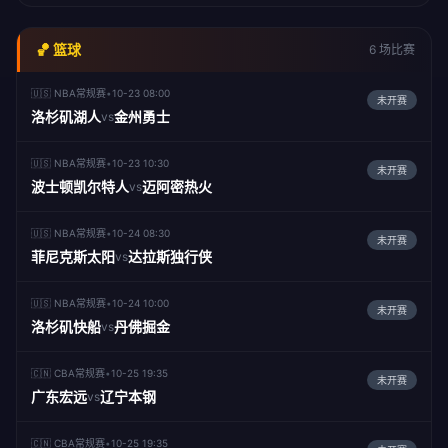
🏀 篮球
6 场比赛
🇺🇸 NBA常规赛
•
10-23 08:00
未开赛
洛杉矶湖人
金州勇士
vs
🇺🇸 NBA常规赛
•
10-23 10:30
未开赛
波士顿凯尔特人
迈阿密热火
vs
🇺🇸 NBA常规赛
•
10-24 08:30
未开赛
菲尼克斯太阳
达拉斯独行侠
vs
🇺🇸 NBA常规赛
•
10-24 10:00
未开赛
洛杉矶快船
丹佛掘金
vs
🇨🇳 CBA常规赛
•
10-25 19:35
未开赛
广东宏远
辽宁本钢
vs
🇨🇳 CBA常规赛
•
10-25 19:35