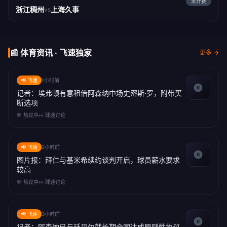
未开赛
浙江稠州
上海久事
vs
📰 体育资讯 · 飞速独家
更多 →
📢 飞速
1小时前
记者：埃弗顿有意租借阿森纳中场史密斯·罗，附带买
断选项
💬 热议中
👀 球迷讨论
📢 飞速
2小时前
图片报：拜仁与基米希续约谈判开启，球员薪水要求
较高
💬 热议中
👀 球迷讨论
📢 飞速
3小时前
记者：阿森纳已与廷贝尔就长期合同达成原则性协议