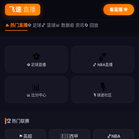
飞速
·直播
看直播 🎯
🔥 热门直播
⚽ 足球
🏀 篮球
📊 数据
📰 资讯
🔄 回放
⚽
🏀
⚽ 足球直播
🏀 NBA直播
🏆 篮球专区
📊
🎙️
🏀 篮球盛宴 · NBA/CBA
🔥 热门直播
📊 比分中心
🎙️ 球迷社区
NBA季后赛、CBA联赛，精彩赛事一网打尽
⚽ 飞速 · 体育直播
NBA·足球·篮球·英超·欧冠·CBA，高清免费看
立即看直播
下载APP
🏆 热门联赛
立即看直播
下载APP
立即看直播
下载APP
🏴󠁧󠁢󠁥󠁮󠁧󠁿
英超
🇪🇸
西甲
🏀
NBA